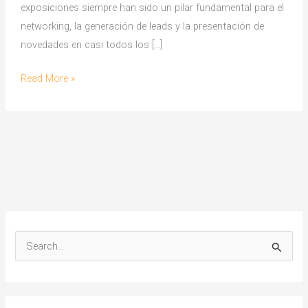
exposiciones siempre han sido un pilar fundamental para el
networking, la generación de leads y la presentación de
novedades en casi todos los […]
Inteligencia
Read More »
Artificial:
Revolucionando
la
Experiencia
en
Ferias
y
Exposiciones
S
e
a
r