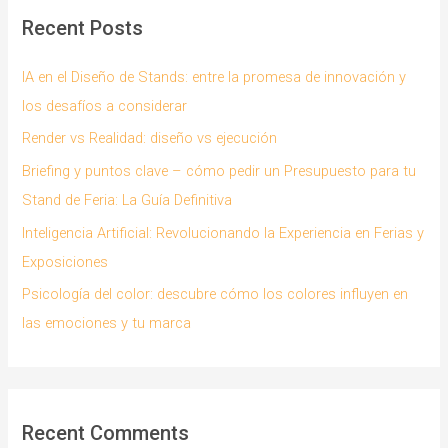
c
Recent Posts
h
f
IA en el Diseño de Stands: entre la promesa de innovación y
o
los desafíos a considerar
r
Render vs Realidad: diseño vs ejecución
:
Briefing y puntos clave – cómo pedir un Presupuesto para tu
Stand de Feria: La Guía Definitiva
Inteligencia Artificial: Revolucionando la Experiencia en Ferias y
Exposiciones
Psicología del color: descubre cómo los colores influyen en
las emociones y tu marca
Recent Comments