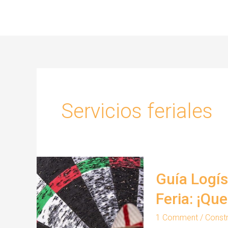
Skip
to
content
Servicios feriales
Guía Logís
Feria: ¡Que
1 Comment
/
Constr