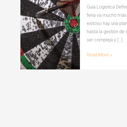
Guía Logística Defini
feria va mucho más 
exitoso hay una plan
hasta la gestión de 
ser compleja y […]
Guía
Read More »
Logística
Definitiva
para
tu
Stand
de
Feria:
¡Que