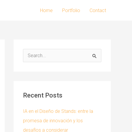
Home
Portfolio
Contact
S
e
a
r
c
Recent Posts
h
f
IA en el Diseño de Stands: entre la
o
promesa de innovación y los
r
desafíos a considerar