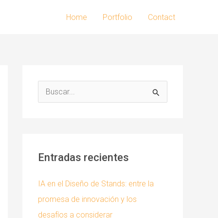
Home
Portfolio
Contact
B
u
s
c
a
Entradas recientes
r
p
IA en el Diseño de Stands: entre la
o
promesa de innovación y los
r
desafíos a considerar