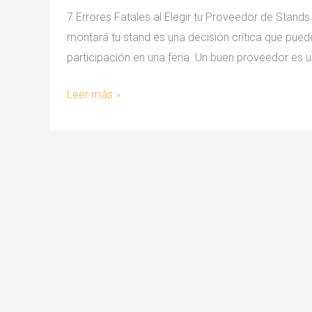
7 Errores Fatales al Elegir tu Proveedor de Stand
montará tu stand es una decisión crítica que puede 
participación en una feria. Un buen proveedor es 
7
Leer más »
Errores
Fatales
al
Elegir
tu
Proveedor
de
Stands
(Y
Cómo