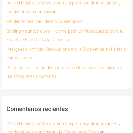
p
IA en el Diseño de Stands: entre la promesa de innovación y
o
los desafíos a considerar
r
Render vs Realidad: diseño vs ejecución
:
Briefing y puntos clave – cómo pedir un Presupuesto para tu
Stand de Feria: La Guía Definitiva
Inteligencia Artificial: Revolucionando la Experiencia en Ferias y
Exposiciones
Psicología del color: descubre cómo los colores influyen en
las emociones y tu marca
Comentarios recientes
IA en el Diseño de Stands: entre la promesa de innovación y
los desafíos a considerar - Mi Stand para Ferias
en