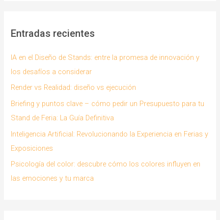
las
c
Pantallas
a
Entradas recientes
r
p
IA en el Diseño de Stands: entre la promesa de innovación y
o
los desafíos a considerar
r
Render vs Realidad: diseño vs ejecución
:
Briefing y puntos clave – cómo pedir un Presupuesto para tu
Stand de Feria: La Guía Definitiva
Inteligencia Artificial: Revolucionando la Experiencia en Ferias y
Exposiciones
Psicología del color: descubre cómo los colores influyen en
las emociones y tu marca