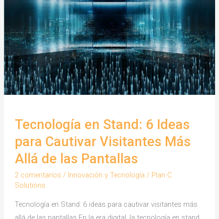
Tecnología en Stand: 6 Ideas
para Cautivar Visitantes Más
Allá de las Pantallas
2 comentarios
/
Innovación y Tecnología
/
Plan C
Solutions
Tecnología en Stand: 6 ideas para cautivar visitantes más
allá de las pantallas En la era digital, la tecnología en stand