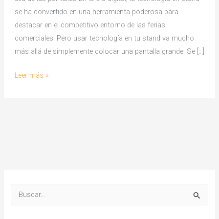
se ha convertido en una herramienta poderosa para
destacar en el competitivo entorno de las ferias
comerciales. Pero usar tecnología en tu stand va mucho
más allá de simplemente colocar una pantalla grande. Se […]
Tecnología
Leer más »
en
Stand:
6
Ideas
para
Cautivar
Visitantes
Más
B
Allá
u
de
s