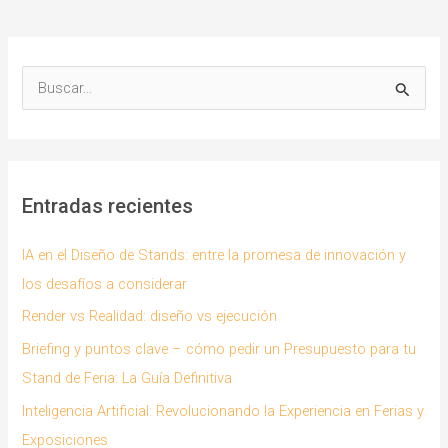
Proveedor
de
Stands
B
(Y
u
Cómo
s
Evitarlos)
c
a
Entradas recientes
r
p
IA en el Diseño de Stands: entre la promesa de innovación y
o
los desafíos a considerar
r
Render vs Realidad: diseño vs ejecución
:
Briefing y puntos clave – cómo pedir un Presupuesto para tu
Stand de Feria: La Guía Definitiva
Inteligencia Artificial: Revolucionando la Experiencia en Ferias y
Exposiciones