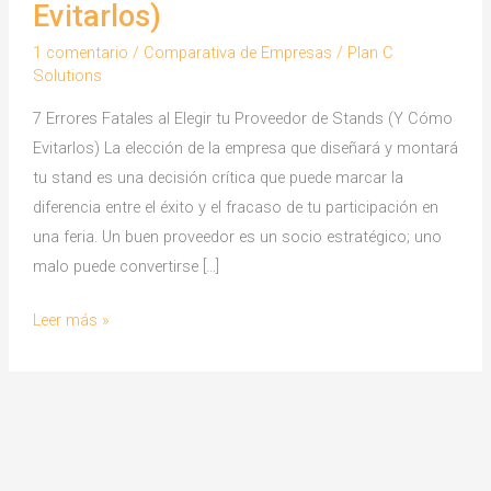
Evitarlos)
1 comentario
/
Comparativa de Empresas
/
Plan C
Solutions
7 Errores Fatales al Elegir tu Proveedor de Stands (Y Cómo
Evitarlos) La elección de la empresa que diseñará y montará
tu stand es una decisión crítica que puede marcar la
diferencia entre el éxito y el fracaso de tu participación en
una feria. Un buen proveedor es un socio estratégico; uno
malo puede convertirse […]
7
Leer más »
Errores
Fatales
al
Elegir
tu