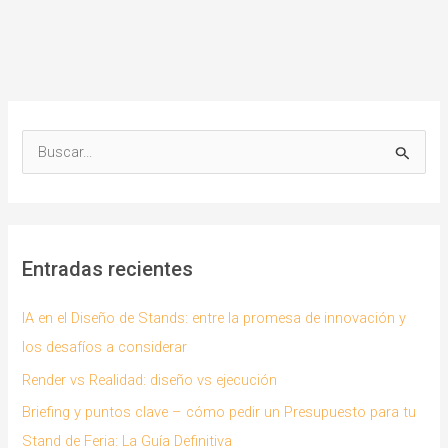
B
u
s
c
a
Entradas recientes
r
p
IA en el Diseño de Stands: entre la promesa de innovación y
o
los desafíos a considerar
r
Render vs Realidad: diseño vs ejecución
:
Briefing y puntos clave – cómo pedir un Presupuesto para tu
Stand de Feria: La Guía Definitiva