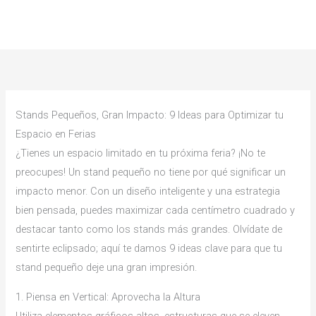
Ir
al
contenido
Stands Pequeños, Gran Impacto: 9 Ideas para Optimizar tu
Espacio en Ferias
¿Tienes un espacio limitado en tu próxima feria? ¡No te
preocupes! Un stand pequeño no tiene por qué significar un
impacto menor. Con un diseño inteligente y una estrategia
bien pensada, puedes maximizar cada centímetro cuadrado y
destacar tanto como los stands más grandes. Olvídate de
sentirte eclipsado; aquí te damos 9 ideas clave para que tu
stand pequeño deje una gran impresión.
1. Piensa en Vertical: Aprovecha la Altura
Utiliza elementos gráficos altos, estructuras que se eleven